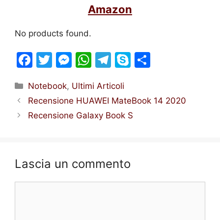
Amazon
No products found.
F
T
M
W
T
S
S
a
w
e
h
el
k
h
Categorie
Notebook
,
Ultimi Articoli
c
itt
s
at
e
y
ar
Recensione HUAWEI MateBook 14 2020
e
er
s
s
gr
p
e
Recensione Galaxy Book S
b
e
A
a
e
o
n
p
m
o
g
p
Lascia un commento
k
er
Commento