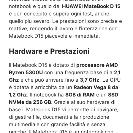
notebook e quello del
HUAWEI MateBook D 15
è ben concepito e supera ogni test, anche
quello più severo. Le prestazioni sono precise e
reattive, rendendo il lavoro e l’interazione con
Matebook D15 piacevole e immediata.
Hardware e Prestazioni
Il Matebook D15 è dotato di
processore AMD
Ryzen 5300U
con una frequenza base di a
2,1
Ghz
e che può arrivare fino a
3,7 GHz
. La GPU
è dotata e arricchita da un
Radeon Vega 8 da
1,2 Ghz
. Il notebook ha
8GB di RAM
e un
SSD
NVMe da 256 GB
. Grazie al suo hardware di
base il Matebook D15 vi permette di navigare,
di gestire file, documenti e la riproduzione
multimediale con grande facilità e senza
pecche. Il Matebook D15 è un notebook che