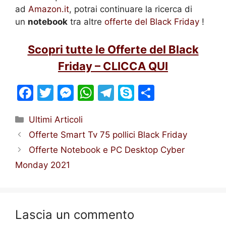
ad
Amazon.it
, potrai continuare la ricerca di
un
notebook
tra altre
offerte del Black Friday
!
Scopri tutte le Offerte del Black
Friday – CLICCA QUI
F
T
M
W
T
S
S
a
w
e
h
el
k
h
Categorie
Ultimi Articoli
c
itt
s
at
e
y
ar
Offerte Smart Tv 75 pollici Black Friday
e
er
s
s
gr
p
e
Offerte Notebook e PC Desktop Cyber
b
e
A
a
e
Monday 2021
o
n
p
m
o
g
p
k
er
Lascia un commento