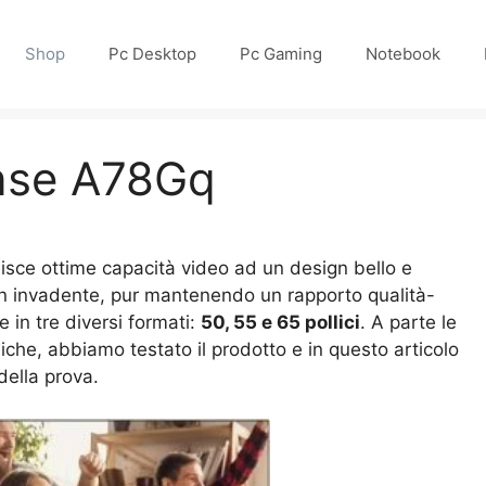
Shop
Pc Desktop
Pc Gaming
Notebook
nse A78Gq
isce ottime capacità video ad un design bello e
 non invadente, pur mantenendo un rapporto qualità-
in tre diversi formati:
50, 55 e 65 pollici
. A parte le
che, abbiamo testato il prodotto e in questo articolo
della prova.