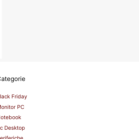
ategorie
lack Friday
onitor PC
otebook
c Desktop
eriferiche