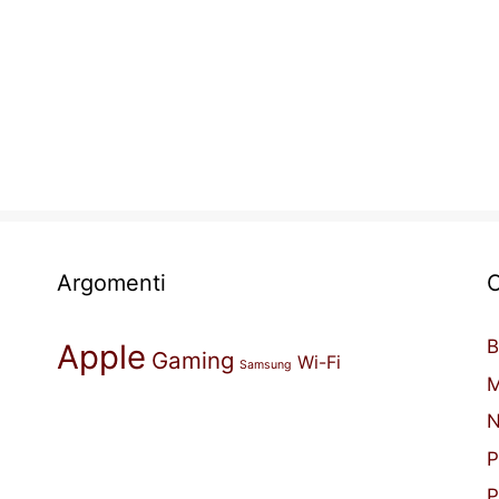
Argomenti
C
B
Apple
Gaming
Wi-Fi
Samsung
M
N
P
P