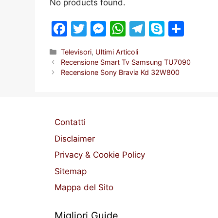
No products found.
F
T
M
W
T
S
S
a
w
e
h
el
k
h
Categorie
Televisori
,
Ultimi Articoli
c
itt
s
at
e
y
ar
Recensione Smart Tv Samsung TU7090
e
er
s
s
gr
p
e
Recensione Sony Bravia Kd 32W800
b
e
A
a
e
o
n
p
m
o
g
p
Contatti
k
er
Disclaimer
Privacy & Cookie Policy
Sitemap
Mappa del Sito
Migliori Guide