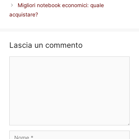
b
e
A
a
e
Migliori notebook economici: quale
o
n
p
m
acquistare?
o
g
p
k
er
Lascia un commento
Commento
Nome