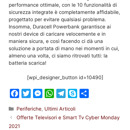
performance ottimale, con le 10 funzionalità di
sicurezza integrate è completamente affidabile,
progettato per evitare qualsiasi problema.
Insomma, Duracell Powerbank garantisce ai
nostri device di caricare velocemente e in
maniera sicura, e così facendo ci dà una
soluzione a portata di mano nei momenti in cui,
almeno una volta, ci siamo ritrovati tutti: la
batteria scarica!
[wpi_designer_button id=10490]
F
T
M
W
T
S
S
a
w
e
h
el
k
h
Categorie
Periferiche
,
Ultimi Articoli
c
itt
s
at
e
y
ar
Offerte Televisori e Smart Tv Cyber Monday
e
er
s
s
gr
p
e
2021