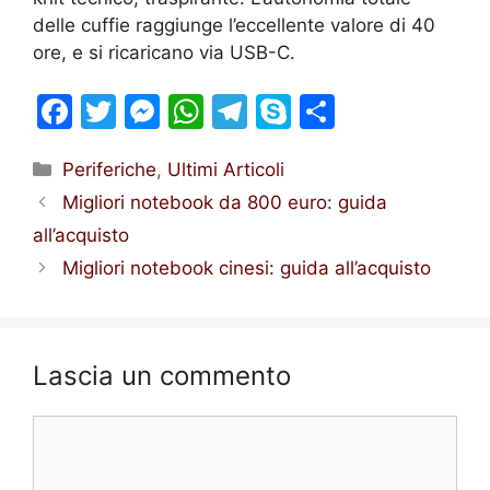
delle cuffie raggiunge l’eccellente valore di 40
ore, e si ricaricano via USB-C.
F
T
M
W
T
S
S
a
w
e
h
el
k
h
Categorie
Periferiche
,
Ultimi Articoli
c
itt
s
at
e
y
ar
Migliori notebook da 800 euro: guida
e
er
s
s
gr
p
e
all’acquisto
b
e
A
a
e
Migliori notebook cinesi: guida all’acquisto
o
n
p
m
o
g
p
k
er
Lascia un commento
Commento