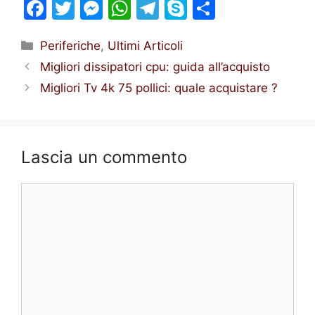
F
T
M
W
T
S
S
a
w
e
h
el
k
h
Categorie
Periferiche
,
Ultimi Articoli
c
itt
s
at
e
y
ar
Migliori dissipatori cpu: guida all’acquisto
e
er
s
s
gr
p
e
Migliori Tv 4k 75 pollici: quale acquistare ?
b
e
A
a
e
o
n
p
m
o
g
p
Lascia un commento
k
er
Commento