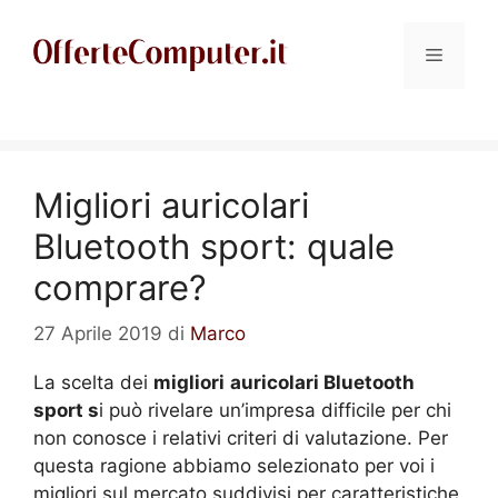
Vai
al
Menu
contenuto
Migliori auricolari
Bluetooth sport: quale
comprare?
27 Aprile 2019
di
Marco
La scelta dei
migliori
auricolari Bluetooth
sport s
i può rivelare un’impresa difficile per chi
non conosce i relativi criteri di valutazione. Per
questa ragione abbiamo selezionato per voi i
migliori sul mercato suddivisi per caratteristiche